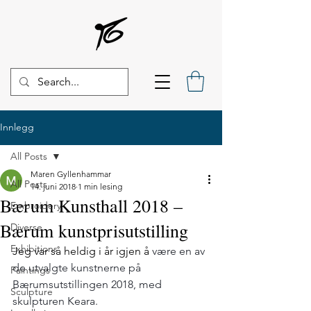
Innlegg
All Posts
Maren Gyllenhammar
All Posts
14. juni 2018
1 min lesing
Bærum Kunsthall 2018 –
Embroidery
Bærum kunstprisutstilling
Diverse
Exhibitions
Jeg var så heldig i år igjen å
 være en av 
de utvalgte kunstnerne på 
Paintings
Bærumsutstillingen 2018, med 
Sculpture
skulpturen Keara. 