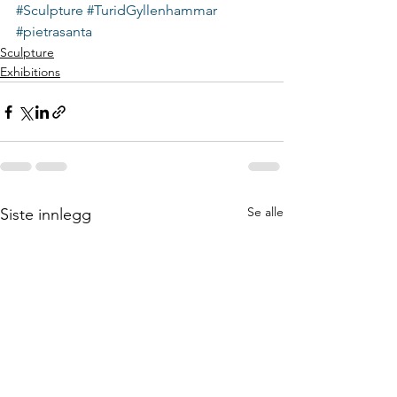
#Sculpture
#TuridGyllenhammar
#pietrasanta
Sculpture
Exhibitions
Se alle
Siste innlegg