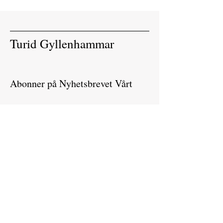
Turid Gyllenhammar
Abonner på Nyhetsbrevet Vårt
Skriv Inn Din E-post
Bli Med
Aktuelt
Prosjekter