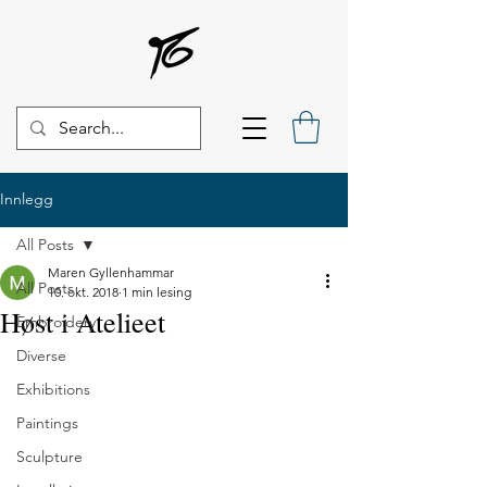
Innlegg
All Posts
Maren Gyllenhammar
All Posts
10. okt. 2018
1 min lesing
Høst i Atelieet
Embroidery
Diverse
Exhibitions
Paintings
Sculpture