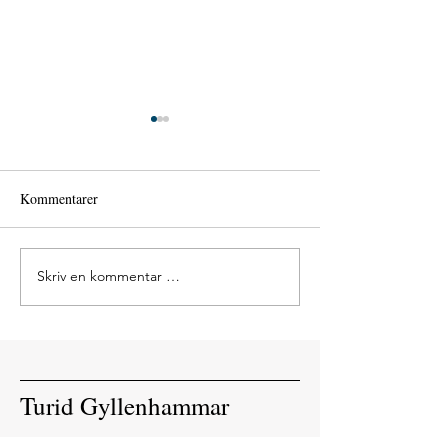
Tønsberg Rotary
Distrikstkonferan
Kommentarer
Skriv en kommentar …
Nuova Vita – upcoming
exhibition
Turid Gyllenhammar