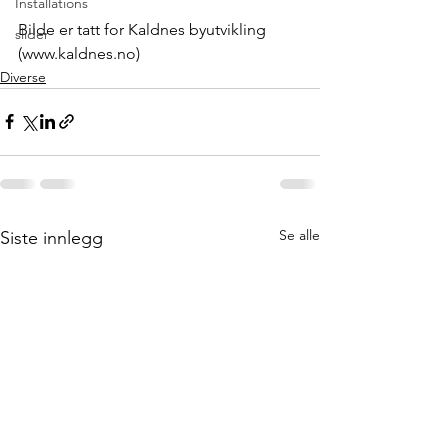
Installations
Bilde er tatt for Kaldnes byutvikling 
slider
(www.kaldnes.no)
Diverse
Se alle
Siste innlegg