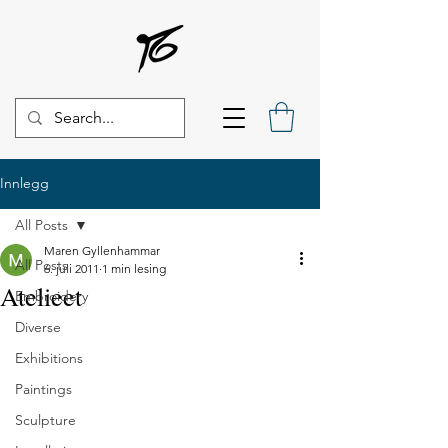
Innlegg
All Posts
Maren Gyllenhammar
All Posts
6. juli 2011
1 min lesing
Atelieet
Embroidery
Diverse
Exhibitions
Paintings
Sculpture