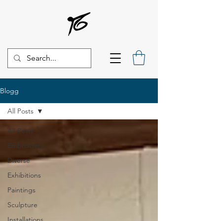
Blogg
All Posts
All Posts
Embroidery
Diverse
Exhibitions
Paintings
Sculpture
Installations