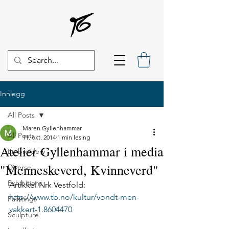
Innlegg
All Posts
Maren Gyllenhammar
All Posts
11. okt. 2014
1 min lesing
Atelier Gyllenhammar i media
Embroidery
"Menneskeverd, Kvinneverd"
Diverse
Exhibitions
Artikkel Nrk Vestfold:
http://www.tb.no/kultur/vondt-men-
Paintings
vakkert-1.8604470
Sculpture