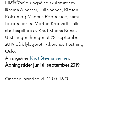
Installations
Ellers kan du også se skulpturer av 
Usama Alnassar, Julia Vance, Kirsten 
slider
Kokkin og Magnus Robbestad, samt 
fotografier fra Morten Krogvoll – alle 
støttespillere av Knut Steens Kunst.
Utstillingen henger ut 22. september 
2019 på blylageret i Akershus Festning 
Oslo.
Arrangør er 
Knut Steens venner
.
Åpningstider juni til september 2019
Onsdag–søndag kl. 11.00–16.00