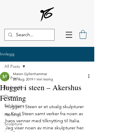
Innlegg
All Posts
Maren Gyllenhammar
All Posts
20. aug. 2019
1 min lesing
Hugget i steen – Akershus
Embroidery
Festning
Diverse
Exhibitions
Hugget i Steen er et utvalg skulpturer 
av Knut Steen samt verker fra noen av 
Paintings
hans venner med tilknytting til Italia. 
Sculpture
Jeg viser noen av mine skulpturer her. 