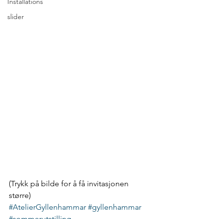
Installations
slider
(Trykk på bilde for å få invitasjonen 
større)
#AtelierGyllenhammar
#gyllenhammar
#sommerutstilling