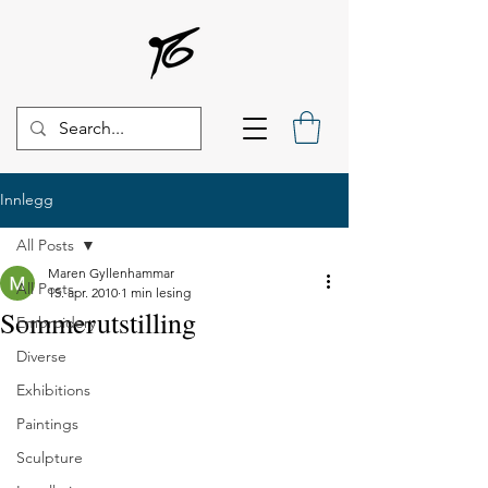
Innlegg
All Posts
Maren Gyllenhammar
All Posts
15. apr. 2010
1 min lesing
Sommerutstilling
Embroidery
Diverse
Exhibitions
Paintings
Sculpture