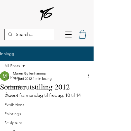
Innlegg
All Posts
Maren Gyllenhammar
All Posts
15. juni 2012
1 min lesing
Sommerutstilling 2012
Embroidery
Åpent fra mandag til fredag; 10 til 14
Diverse
Exhibitions
Paintings
Sculpture