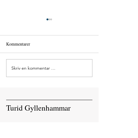
Tønsberg Rotary
Distrikstkonferan
Kommentarer
Skriv en kommentar …
Nuova Vita – upcoming
exhibition
Turid Gyllenhammar
Abonner på Nyhetsbrevet Vårt