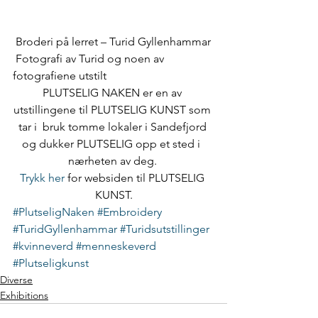
 Broderi på lerret – Turid Gyllenhammar
 Fotografi av Turid og noen av 
fotografiene utstilt
PLUTSELIG NAKEN er en av 
utstillingene til PLUTSELIG KUNST som 
tar i  bruk tomme lokaler i Sandefjord 
og dukker PLUTSELIG opp et sted i  
nærheten av deg. 
Trykk her
 for websiden til PLUTSELIG 
KUNST.
#PlutseligNaken
#Embroidery
#TuridGyllenhammar
#Turidsutstillinger
#kvinneverd
#menneskeverd
#Plutseligkunst
Diverse
Exhibitions