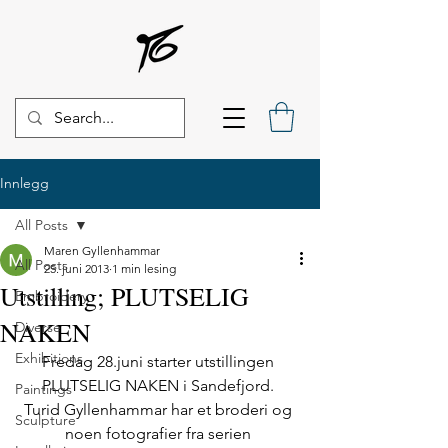
Innlegg
All Posts
Maren Gyllenhammar
All Posts
25. juni 2013
1 min lesing
Utstilling; PLUTSELIG
Embroidery
NAKEN
Diverse
Exhibitions
Fredag 28.juni starter utstillingen 
PLUTSELIG NAKEN i Sandefjord. 
Paintings
Turid Gyllenhammar har et broderi og 
Sculpture
noen fotografier fra serien 