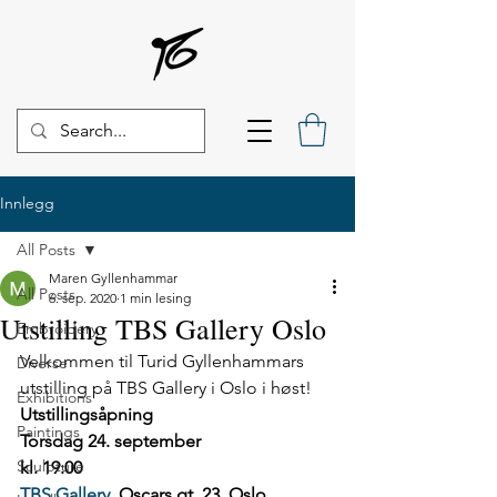
Innlegg
All Posts
Maren Gyllenhammar
All Posts
6. sep. 2020
1 min lesing
Utstilling TBS Gallery Oslo
Embroidery
Velkommen til Turid Gyllenhammars 
Diverse
utstilling på TBS Gallery i Oslo i høst! 
Exhibitions
Utstillingsåpning
Paintings
Torsdag 24. september 
Sculpture
kl. 19:00
TBS Gallery,
 Oscars gt. 23, Oslo 