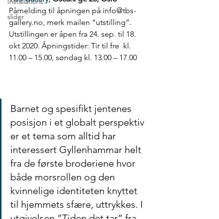
Installations
Påmelding til åpningen på info@tbs-
slider
gallery.no, merk mailen “utstilling”.  
Utstillingen er åpen fra 24. sep. til 18. 
okt 2020. Åpningstider: Tir til fre  kl. 
11.00 – 15.00, søndag kl. 13.00 – 17.00 
Barnet og spesifikt jentenes 
posisjon i et globalt perspektiv 
er et tema som alltid har 
interessert Gyllenhammar helt 
fra de første broderiene hvor 
både morsrollen og den 
kvinnelige identiteten knyttet 
til hjemmets sfære, uttrykkes. I 
utgivelsen ”Tiden det tar” fra 