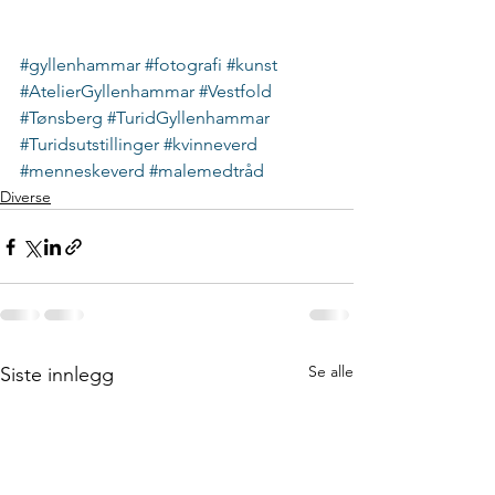
#gyllenhammar
#fotografi
#kunst
#AtelierGyllenhammar
#Vestfold
#Tønsberg
#TuridGyllenhammar
#Turidsutstillinger
#kvinneverd
#menneskeverd
#malemedtråd
Diverse
Se alle
Siste innlegg