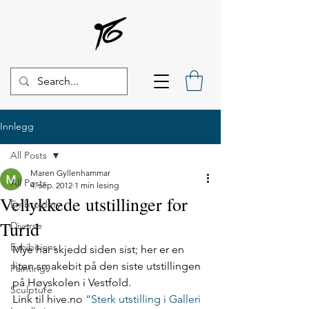
Innlegg
All Posts
Maren Gyllenhammar
All Posts
4. sep. 2012
1 min lesing
Vellykkede utstillinger for
Embroidery
Turid
Diverse
Exhibitions
Mye har skjedd siden sist; her er en 
liten smakebit på den siste utstillingen 
Paintings
på Høyskolen i Vestfold. 
Sculpture
Link til hive.no 
“Sterk utstilling i Galleri 