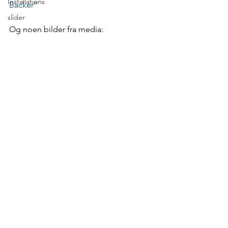
Installations
Backer”
slider
Og noen bilder fra media: